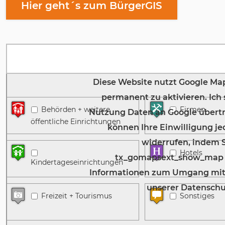
Hier geht´s zum BürgerGIS
Karte anzeigen
Es konnten keine Adressen gefunden werden.
Behörden + weitere
Firmen
öffentliche Einrichtungen
Hotels
Kindertageseinrichtungen
Freizeit + Tourismus
Sonstiges