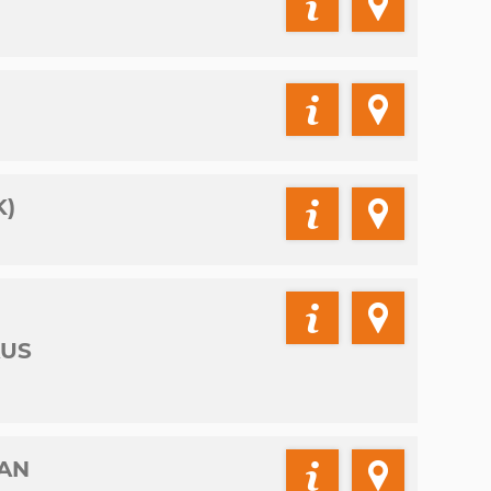
K)
AUS
 AN