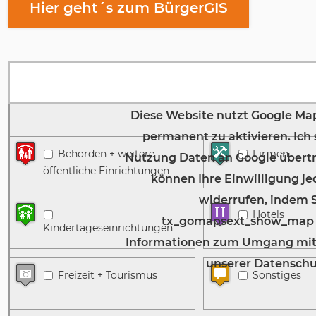
Hier geht´s zum BürgerGIS
Karte anzeigen
Es konnten keine Adressen gefunden werden.
Behörden + weitere
Firmen
öffentliche Einrichtungen
Hotels
Kindertageseinrichtungen
Freizeit + Tourismus
Sonstiges