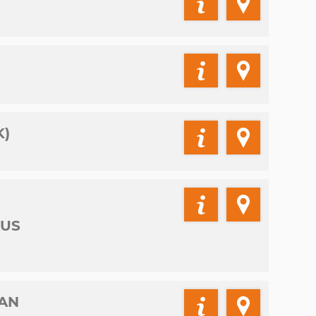
K)
AUS
 AN