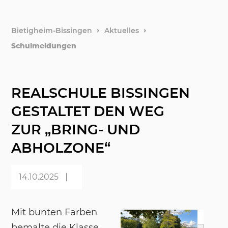
Webca
weitere
Bietigheim-Bissingen
Aktuelles
Schulmeldungen
Barriere
Erklärun
REALSCHULE BISSINGEN
GESTALTET DEN WEG
Leichte
ZUR „BRING- UND
Gebärd
ABHOLZONE“
14.10.2025
Datensc
Mit bun­ten Far­ben
be­mal­te die Klas­se