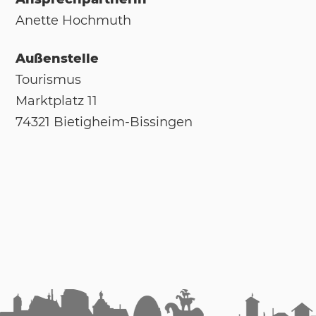
Anet­te Hoch­muth
Außenstelle
Tou­ris­mus
Markt­platz 11
74321 Bie­tig­heim-Bis­sin­gen