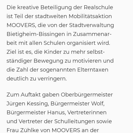
Die krea­ti­ve Be­tei­li­gung der Re­al­schu­le
ist Teil der stadt­wei­ten Mo­bi­litäts­ak­ti­on
MOO­VERS, die von der Stadt­ver­wal­tung
Bie­tig­heim-Bis­sin­gen in Zu­sam­men­ar­
beit mit al­len Schu­len or­ga­ni­siert wird.
Ziel ist es, die Kin­der zu mehr selbst­
stän­di­ger Be­we­gung zu mo­ti­vie­ren und
die Zahl der so­ge­nann­ten El­tern­ta­xen
deut­lich zu ver­rin­gern.
Zum Auf­takt ga­ben Ober­bür­ger­meis­ter
Jür­gen Kes­sing, Bür­ger­meis­ter Wolf,
Bür­ger­meis­ter Ha­nus, Ver­tre­te­rin­nen
und Ver­tre­ter der Schul­lei­tun­gen so­wie
Frau Zühl­ke von MOO­VERS an der