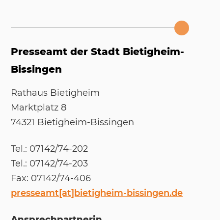
Presseamt der Stadt Bietigheim-
Bissingen
Rat­haus Bie­tig­heim
Markt­platz 8
74321 Bie­tig­heim-Bis­sin­gen
Tel.: 07142/​74-202
Tel.: 07142/​74-203
Fax: 07142/​74-406
presseamt[at]bietigheim-bissingen.de
Ansprechpartnerin