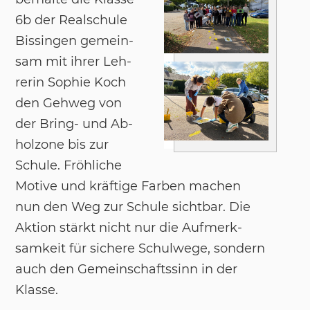
6b der Re­al­schu­le
Bis­sin­gen ge­mein­
sam mit ih­rer Leh­
re­rin So­phie Koch
den Geh­weg von
der Bring- und Ab­
hol­zo­ne bis zur
Schu­le. Fröh­li­che
Mo­ti­ve und kräf­ti­ge Far­ben ma­chen
nun den Weg zur Schu­le sicht­bar. Die
Ak­ti­on stärkt nicht nur die Auf­merk­
sam­keit für si­che­re Schul­we­ge, son­dern
auch den Ge­mein­schafts­sinn in der
Klas­se.