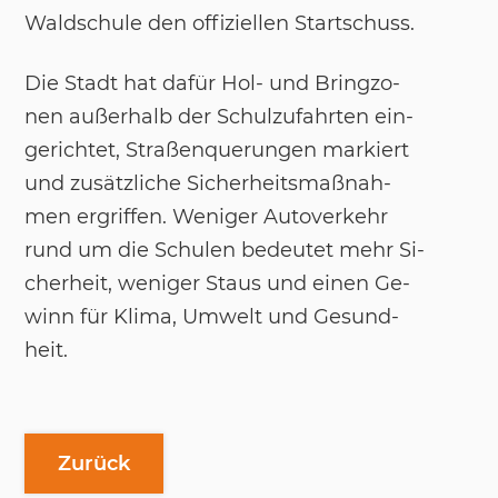
Wald­schu­le den of­fi­zi­el­len Start­schuss.
Die Stadt hat dafür Hol- und Bring­zo­
nen außer­halb der Schul­zu­fahr­ten ein­
ge­rich­tet, Straßen­que­run­gen mar­kiert
und zu­sätz­li­che Si­cher­heits­maß­nah­
men er­grif­fen. We­ni­ger Au­to­ver­kehr
rund um die Schu­len be­deu­tet mehr Si­
cher­heit, we­ni­ger Staus und ei­nen Ge­
winn für Kli­ma, Um­welt und Ge­sund­
heit.
Zurück