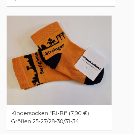
Kin­der­so­cken "Bi-Bi" (7,90 €)
Größen 25-27/​28-30/​31-34