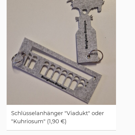
Schlüs­sel­an­hän­ger "Via­dukt" oder
"Kuh­rio­sum" (1,90 €)