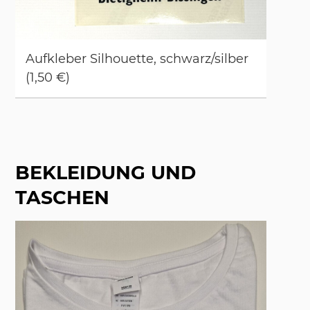
Auf­kle­ber Sil­hou­et­te, schwarz/​sil­ber
(1,50 €)
BEKLEIDUNG UND
TASCHEN