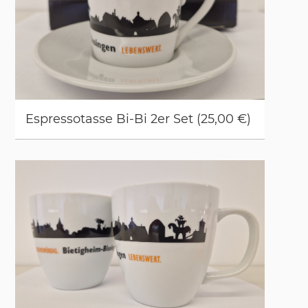
Es­pres­so­tas­se Bi-Bi 2er Set (25,00 €)