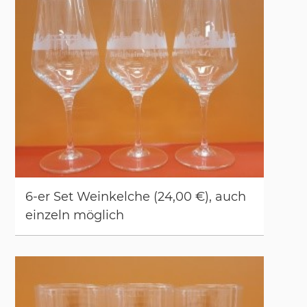
6-er Set Wein­kel­che (24,00 €), auch
ein­zeln mög­lich