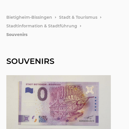
Stadtfi
weitere
Bietigheim-Bissingen
Stadt & Tourismus
Stadtinformation & Stadtführung
Hotels 
Souvenirs
Stadtge
SOUVENIRS
Natur &
Notfälle