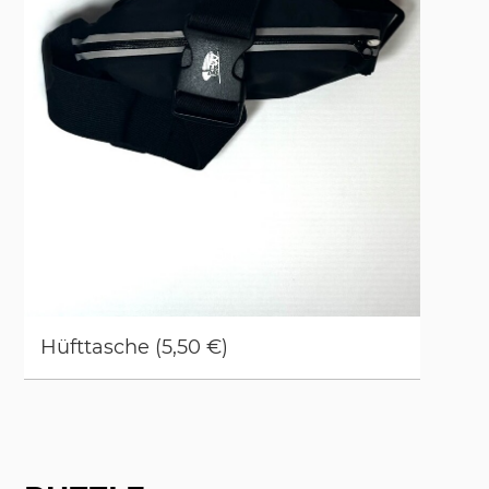
Hüft­ta­sche (5,50 €)