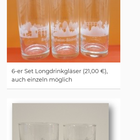
6-er Set Long­drink­glä­ser (21,00 €),
auch ein­zeln mög­lich