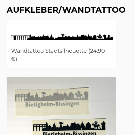
AUFKLEBER/WANDTATTOO
Wand­tat­too Stadt­sil­hou­et­te (24,90
€)