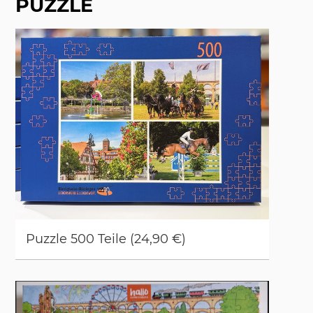
PUZZLE
Puz­zle 500 Tei­le (24,90 €)