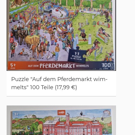
Puz­zle "Auf dem Pfer­de­markt wim­
melts" 100 Tei­le (17,99 €)