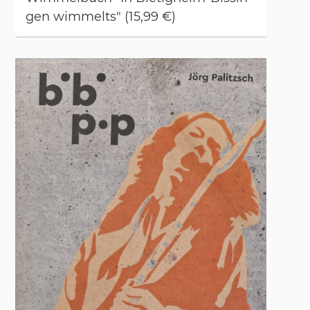
gen wim­melts" (15,99 €)