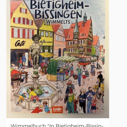
Wim­mel­buch "In Bie­tig­heim-Bis­sin­