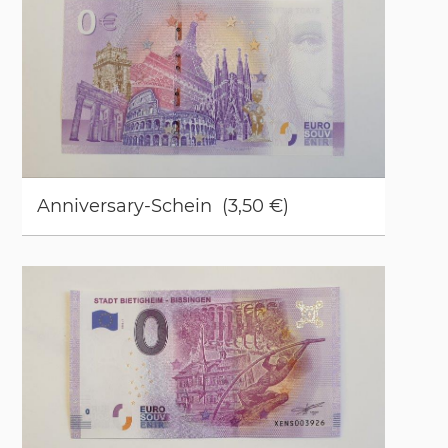
An­ni­vers­a­ry-Schein (3,50 €)