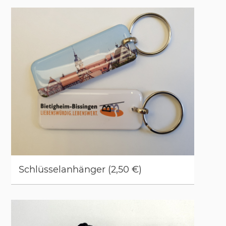
Schlüs­sel­an­hän­ger (2,50 €)