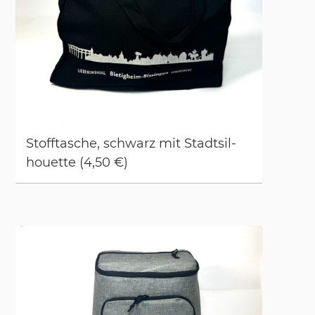
Stoff­ta­sche, schwarz mit Stadt­sil­
hou­et­te (4,50 €)