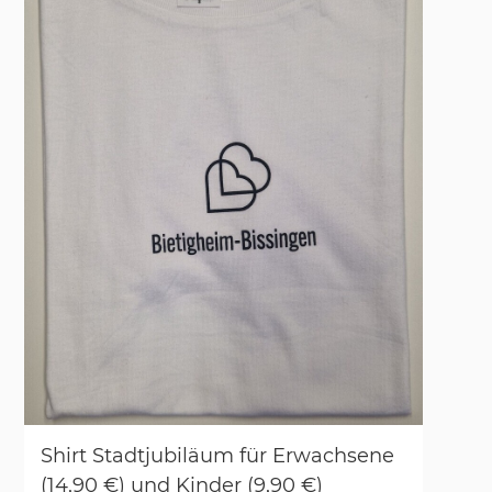
Shirt Stadt­ju­biläum für Er­wach­se­ne
(14,90 €) und Kin­der (9,90 €)