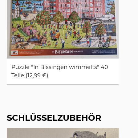
Puz­zle "In Bis­sin­gen wim­melts" 40
Tei­le (12,99 €)
SCHLÜSSELZUBEHÖR