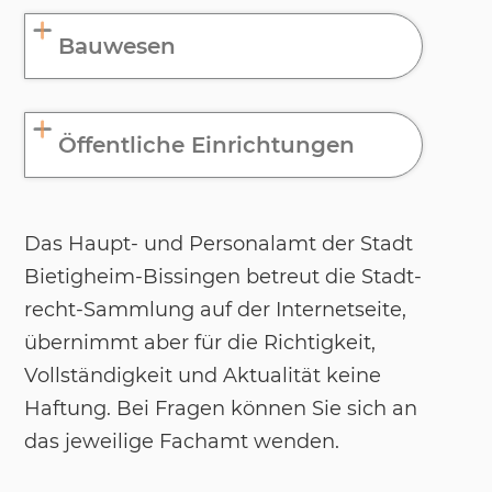
Bauwesen
Öffentliche Einrichtungen
Das Haupt‐ und Per­so­nal­amt der Stadt
Bie­tig­heim-Bis­sin­gen be­treut die Stadt­
recht-Samm­lung auf der In­ter­net­sei­te,
über­nimmt aber für die Rich­tig­keit,
Voll­s­tän­dig­keit und Ak­tua­lität kei­ne
Haf­tung. Bei Fra­gen kön­nen Sie sich an
das je­wei­li­ge Fach­amt wen­den.