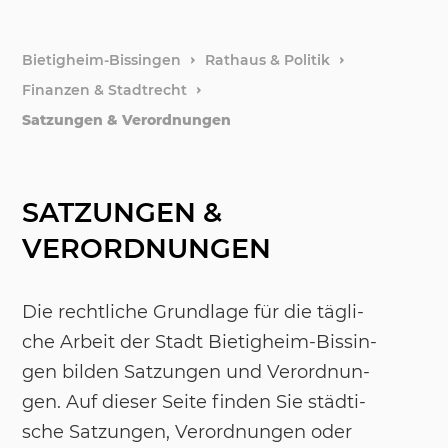
Gemeind
weitere
Bietigheim-Bissingen
Rathaus & Politik
Finanzen & Stadtrecht
Finanze
Satzungen & Verordnungen
Bauen 
SATZUNGEN &
Klima &
VERORDNUNGEN
Bevölke
Die recht­li­che Grund­la­ge für die täg­li­
che Ar­beit der Stadt Bie­tig­heim-Bis­sin­
gen bil­den Sat­zun­gen und Ver­ord­nun­
gen. Auf die­ser Sei­te fin­den Sie städ­ti­
sche Sat­zun­gen, Ver­ord­nun­gen oder