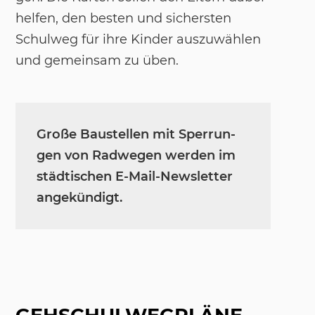
hel­fen, den bes­ten und si­chers­ten
Schul­weg für ihre Kin­der aus­zu­wäh­len
und ge­mein­sam zu üben.
Große Bau­stel­len mit Sper­run­
gen von Rad­we­gen wer­den im
städ­ti­schen E-Mail-News­let­ter
an­ge­kün­digt.