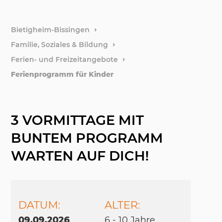
weitere
Bietigheim-Bissingen
Familie, Soziales & Bildung
Stiftun
Ferien- und Freizeitangebote
Ferienprogramm für Kinder
Förder
3 VORMITTAGE MIT
BUNTEM PROGRAMM
WARTEN AUF DICH!
DATUM:
ALTER:
09.09.2026
6 - 10 Jah­re