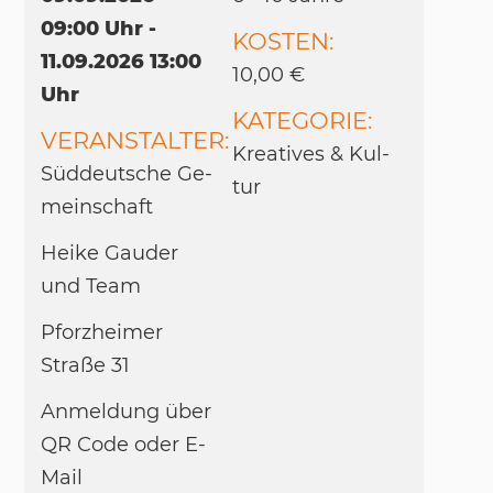
09:00 Uhr -
KOSTEN:
11.09.2026 13:00
10,00 €
Uhr
KATEGORIE:
VERANSTALTER:
Krea­ti­ves & Kul­
Süd­deut­sche Ge­
tur
mein­schaft
Hei­ke Gau­der
und Team
Pforz­hei­mer
Straße 31
An­mel­dung über
QR Code oder E-
Mail