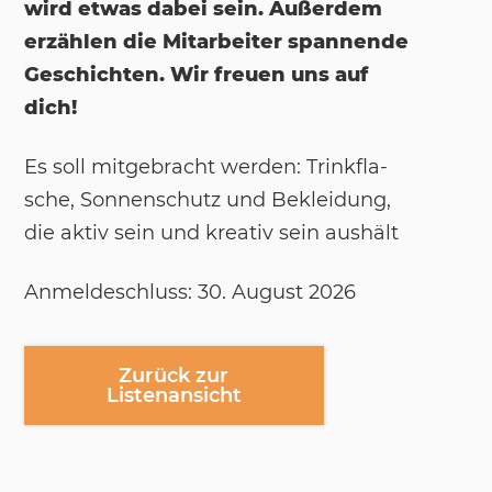
wird etwas dabei sein. Außerdem
erzählen die Mitarbeiter spannende
Geschichten. Wir freuen uns auf
dich!
Es soll mit­ge­bracht wer­den: Trink­fla­
sche, Son­nen­schutz und Be­klei­dung,
die ak­tiv sein und krea­tiv sein aus­hält
An­mel­de­schluss: 30. Au­gust 2026
Zurück zur
Listenansicht