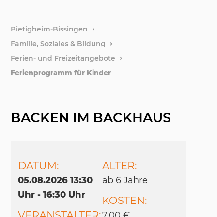
weitere
Bietigheim-Bissingen
Familie, Soziales & Bildung
Stiftun
Ferien- und Freizeitangebote
Ferienprogramm für Kinder
Förder
BACKEN IM BACKHAUS
DATUM:
ALTER:
05.08.2026 13:30
ab 6 Jah­re
Uhr - 16:30 Uhr
KOSTEN:
VERANSTALTER:
7,00 €