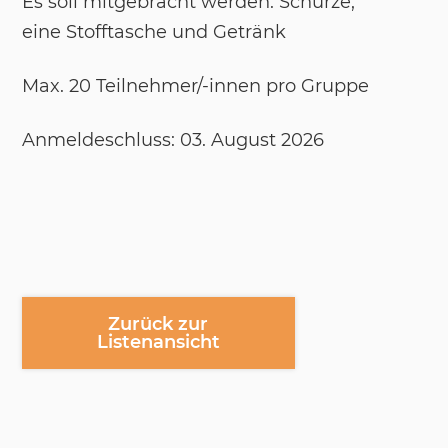
Es soll mit­ge­bracht wer­den: Schür­ze,
eine Stoff­ta­sche und Ge­tränk
Max. 20 Teil­neh­mer/-​in­nen pro Grup­pe
An­mel­de­schluss: 03. Au­gust 2026
Zurück zur
Listenansicht