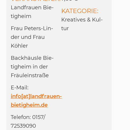
Land­frau­en Bie­
KATEGORIE:
tig­heim
Krea­ti­ves & Kul­
Frau Pe­ters-Lin­
tur
der und Frau
Köh­ler
Back­häus­le Bie­
tig­heim in der
Fräu­lein­straße
E-Mail:
info[at]landfrauen-
bietigheim.de
Te­le­fon: 0157/​
72539090