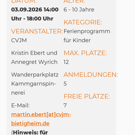
DATUM:
ALTER:
03.09.2026 14:00
6 - 10 Jah­re
Uhr - 18:00 Uhr
KATEGORIE:
VERANSTALTER:
Fe­ri­en­pro­gramm
CVJM
für Kin­der
MAX. PLÄTZE:
Kris­tin Ebert und
An­ne­gret Wy­rich
12
ANMELDUNGEN:
Wan­der­park­platz
Kamm­garn­spin­
5
ne­rei
FREIE PLÄTZE:
E-Mail:
7
martin.ebert[at]cvjm-
bietigheim.de
(
Hinweis: für