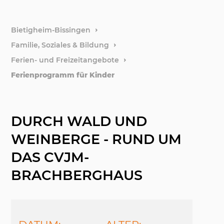
weitere
Bietigheim-Bissingen
Familie, Soziales & Bildung
Stiftun
Ferien- und Freizeitangebote
Ferienprogramm für Kinder
Förder
DURCH WALD UND
WEINBERGE - RUND UM
DAS CVJM-
BRACHBERGHAUS