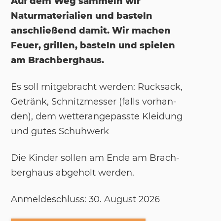
Auf dem Weg sammeln wir
Naturmaterialien und basteln
anschließend damit. Wir machen
Feuer, grillen, basteln und spielen
am Brachberghaus.
Es soll mit­ge­bracht wer­den: Ruck­sack,
Ge­tränk, Schnitz­mes­ser (falls vor­han­
den), dem wet­ter­an­ge­pass­te Klei­dung
und gu­tes Schuh­werk
Die Kin­der sol­len am Ende am Brach­
berg­haus ab­ge­holt wer­den.
An­mel­de­schluss: 30. Au­gust 2026