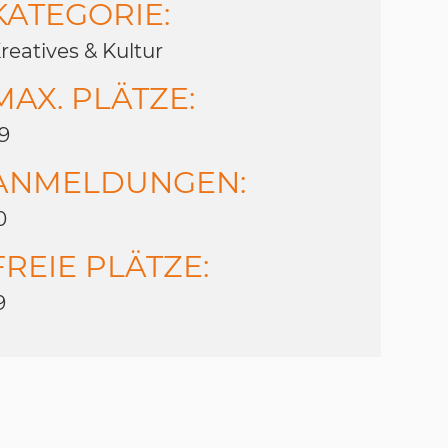
KATEGORIE:
reatives & Kultur
MAX. PLÄTZE:
9
ANMELDUNGEN:
0
FREIE PLÄTZE:
9