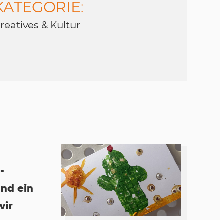
KATEGORIE:
reatives & Kultur
-
und ein
wir