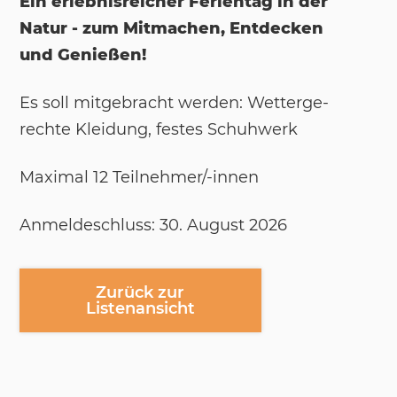
Ein erlebnisreicher Ferientag in der
Natur - zum Mitmachen, Entdecken
und Genießen!
Es soll mit­ge­bracht wer­den: Wet­ter­ge­
rech­te Klei­dung, fes­tes Schuh­werk
Ma­xi­mal 12 Teil­neh­mer/-​in­nen
An­mel­de­schluss: 30. Au­gust 2026
Zurück zur
Listenansicht