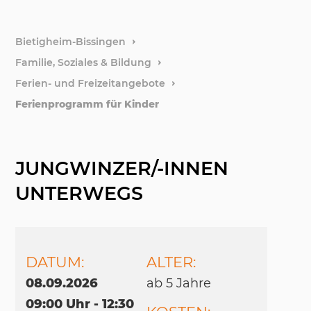
weitere
Bietigheim-Bissingen
Familie, Soziales & Bildung
Stiftun
Ferien- und Freizeitangebote
Ferienprogramm für Kinder
Förder
JUNGWINZER/-INNEN
UNTERWEGS
DATUM:
ALTER:
08.09.2026
ab 5 Jah­re
09:00 Uhr - 12:30