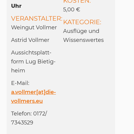
KOSTEN:
Uhr
5,00 €
VERANSTALTER:
KATEGORIE:
Wein­gut Voll­mer
Aus­flü­ge und
As­trid Voll­mer
Wis­sens­wer­tes
Aus­sichts­platt­
form Lug Bie­tig­
heim
E-Mail:
a.vollmer[at]die-
vollmers.eu
Te­le­fon: 0172/​
7343529