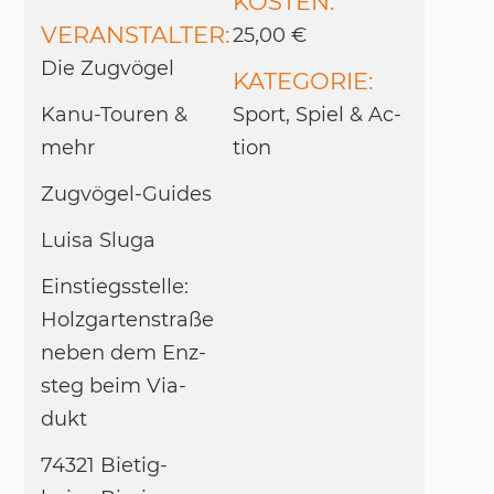
KOSTEN:
VERANSTALTER:
25,00 €
Die Zug­vö­gel
KATEGORIE:
Kanu-Tou­ren &
Sport, Spiel & Ac­
mehr
tion
Zug­vö­gel-Gui­des
Lui­sa Slu­ga
Ein­stiegs­stel­le:
Holz­gar­ten­straße
ne­ben dem Enz­
steg beim Via­
dukt
74321 Bie­tig­