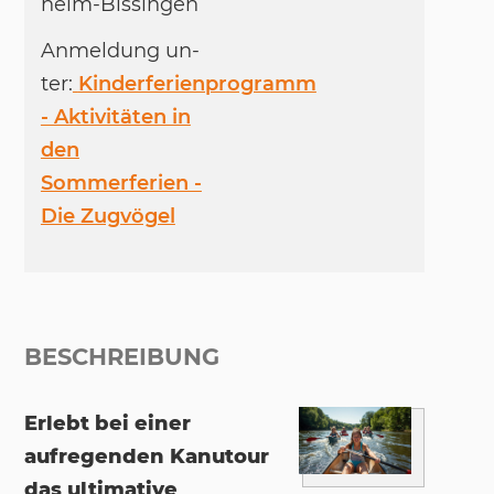
heim-Bis­sin­gen
An­mel­dung un­
ter:
Kinderferienprogramm
- Aktivitäten in
den
Sommerferien -
Die Zugvögel
BESCHREIBUNG
Erlebt bei einer
aufregenden Kanutour
das ultimative