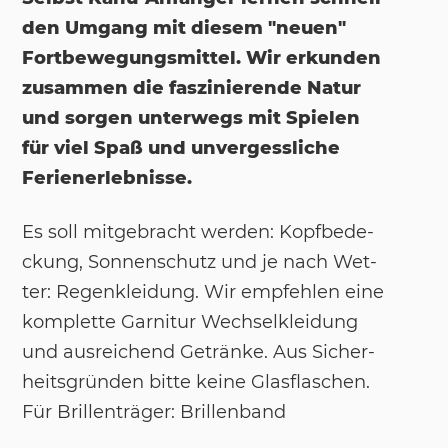
den Umgang mit diesem "neuen"
Fortbewegungsmittel. Wir erkunden
zusammen die faszinierende Natur
und sorgen unterwegs mit Spielen
für viel Spaß und unvergessliche
Ferienerlebnisse.
Es soll mit­ge­bracht wer­den: Kopf­be­de­
ckung, Son­nen­schutz und je nach Wet­
ter: Re­gen­klei­dung. Wir emp­feh­len eine
kom­plet­te Gar­ni­tur Wech­sel­klei­dung
und aus­rei­chend Ge­trän­ke. Aus Si­cher­
heits­grün­den bit­te kei­ne Glas­fla­schen.
Für Bril­len­trä­ger: Bril­len­band