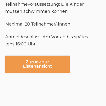
Teil­nah­me­vor­aus­set­zung: Die Kin­der
müs­sen schwim­men kön­nen.
Ma­xi­mal 20 Teil­neh­mer/-​in­nen
An­mel­de­schluss: Am Vor­tag bis spä­tes­
tens 16:00 Uhr
Zurück zur
Listenansicht