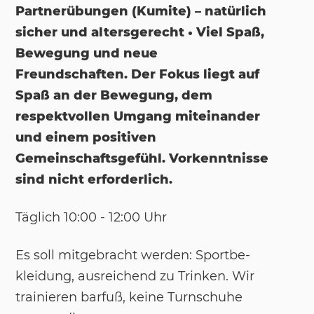
Partnerübungen (Kumite) – natürlich
sicher und altersgerecht • Viel Spaß,
Bewegung und neue
Freundschaften. Der Fokus liegt auf
Spaß an der Bewegung, dem
respektvollen Umgang miteinander
und einem positiven
Gemeinschaftsgefühl. Vorkenntnisse
sind nicht erforderlich.
Täg­lich 10:00 - 12:00 Uhr
Es soll mit­ge­bracht wer­den: Sport­be­
klei­dung, aus­rei­chend zu Trin­ken. Wir
trai­nie­ren bar­fuß, kei­ne Turn­schu­he