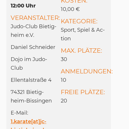
KOSTEN:
12:00 Uhr
10,00 €
VERANSTALTER:
KATEGORIE:
Judo-Club Bie­tig­
Sport, Spiel & Ac­
heim e.V.
tion
Da­ni­el Schnei­der
MAX. PLÄTZE:
Dojo im Judo-
30
Club
ANMELDUNGEN:
El­len­tal­straße 4
10
FREIE PLÄTZE:
74321 Bie­tig­
heim-Bis­sin­gen
20
E-Mail:
1.karate[at]jc-