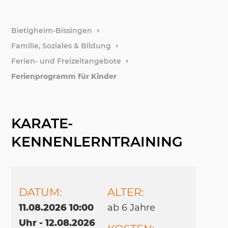
weitere
Bietigheim-Bissingen
Familie, Soziales & Bildung
Stiftun
Ferien- und Freizeitangebote
Ferienprogramm für Kinder
Förder
KARATE-
KENNENLERNTRAINING
DATUM:
ALTER:
11.08.2026 10:00
ab 6 Jah­re
Uhr - 12.08.2026