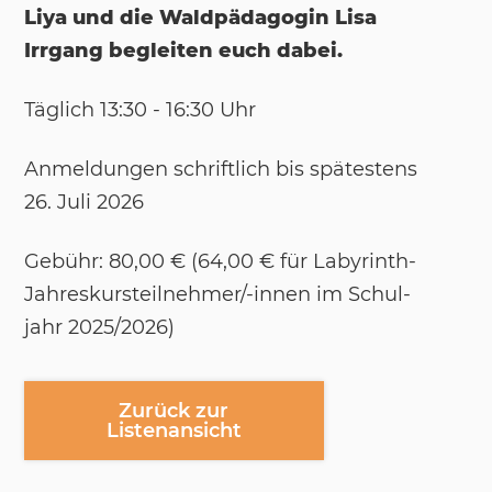
Liya und die Waldpädagogin Lisa
Irrgang begleiten euch dabei.
Täg­lich 13:30 - 16:30 Uhr
An­mel­dun­gen schrift­lich bis spä­tes­tens
26. Juli 2026
Ge­bühr: 80,00 € (64,00 € für La­by­rinth-
Jah­res­kurs­teil­neh­mer/-​in­nen im Schul­
jahr 2025/​2026)
Zurück zur
Listenansicht