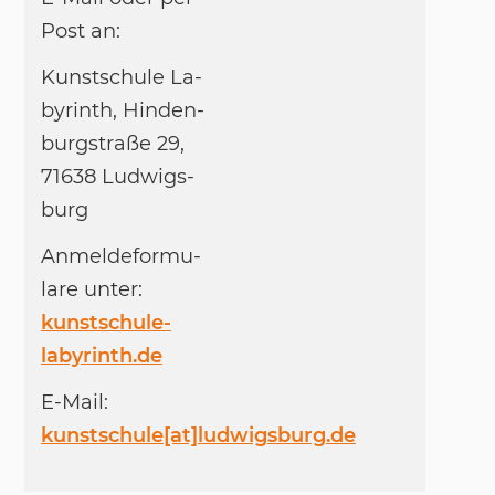
Post an:
Kunst­schu­le La­
by­rinth, Hin­den­
burg­straße 29,
71638 Lud­wigs­
burg
An­mel­de­for­mu­
la­re un­ter:
kunstschule-
labyrinth.de
E-Mail:
kunstschule[at]ludwigsburg.de