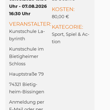
Uhr - 07.08.2026
KOSTEN:
16:30 Uhr
80,00 €
VERANSTALTER:
KATEGORIE:
Kunst­schu­le La­
Sport, Spiel & Ac­
by­rinth
tion
Kunst­schu­le im
Bie­tig­hei­mer
Schloss
Haupt­straße 79
74321 Bie­tig­
heim-Bis­sin­gen
An­mel­dung per
E-Mail oder per