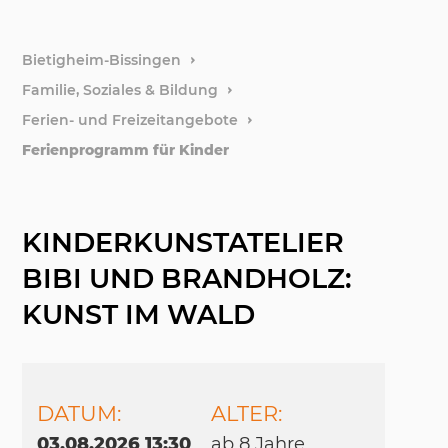
weitere
Bietigheim-Bissingen
Familie, Soziales & Bildung
Stiftun
Ferien- und Freizeitangebote
Ferienprogramm für Kinder
Förder
KINDERKUNSTATELIER
BIBI UND BRANDHOLZ:
KUNST IM WALD
DATUM:
ALTER:
03.08.2026 13:30
ab 8 Jah­re