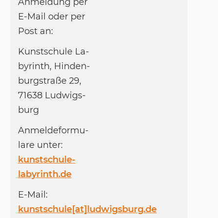
An­mel­dung per
E-Mail oder per
Post an:
Kunst­schu­le La­
by­rinth, Hin­den­
burg­straße 29,
71638 Lud­wigs­
burg
An­mel­de­for­mu­
la­re un­ter:
kunstschule-
labyrinth.de
E-Mail:
kunstschule[at]ludwigsburg.de