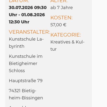
DATUM:
ALTER:
30.07.2026 09:30
ab 7 Jah­re
Uhr - 01.08.2026
KOSTEN:
12:30 Uhr
57,00 €
VERANSTALTER:
KATEGORIE:
Kunst­schu­le La­
Krea­ti­ves & Kul­
by­rinth
tur
Kunst­schu­le im
Bie­tig­hei­mer
Schloss
Haupt­straße 79
74321 Bie­tig­
heim-Bis­sin­gen