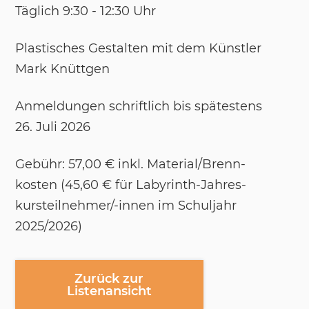
Täg­lich 9:30 - 12:30 Uhr
Plas­ti­sches Ge­stal­ten mit dem Künst­ler
Mark Knütt­gen
An­mel­dun­gen schrift­lich bis spä­tes­tens
26. Juli 2026
Ge­bühr: 57,00 € inkl. Ma­te­ri­al/​Brenn­
kos­ten (45,60 € für La­by­rinth-Jah­res­
kurs­teil­neh­mer/-​in­nen im Schul­jahr
2025/​2026)
Zurück zur
Listenansicht