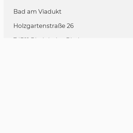
Bad am Viadukt
Holzgartenstraße 26
74321 Bietigheim-Bissingen
Anmeldung
unter:
https://buchen.aquasport.de/de/
BESCHREIBUNG
Die Voraussetzung für diesen Schwimmk