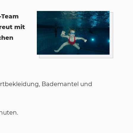
t-Team
reut mit
chen
ortbekleidung, Bademantel und
nuten.