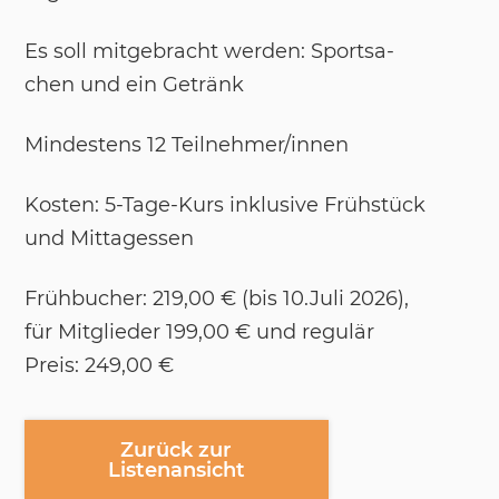
Es soll mit­ge­bracht wer­den: Sport­sa­
chen und ein Ge­tränk
Min­des­tens 12 Teil­neh­mer/​in­nen
Kos­ten: 5-Tage-Kurs in­klu­si­ve Frühs­tück
und Mit­tag­es­sen
Früh­bu­cher: 219,00 € (bis 10.Juli 2026),
für Mit­glie­der 199,00 € und re­gu­lär
Preis: 249,00 €
Zurück zur
Listenansicht