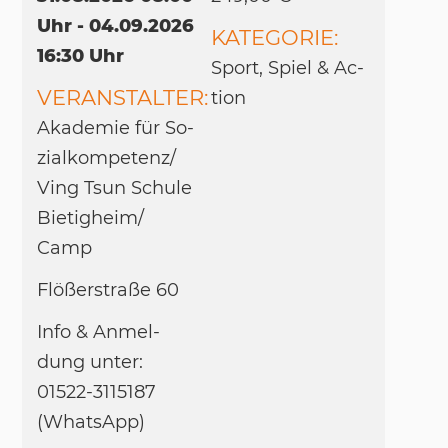
Uhr - 04.09.2026
KATEGORIE:
16:30 Uhr
Sport, Spiel & Ac­
VERANSTALTER:
tion
Aka­de­mie für So­
zi­al­kom­pe­tenz/​
Ving Tsun Schu­le
Bie­tig­heim/​
Camp
Flößer­straße 60
Info & An­mel­
dung un­ter:
01522-3115187
(Whats­App)