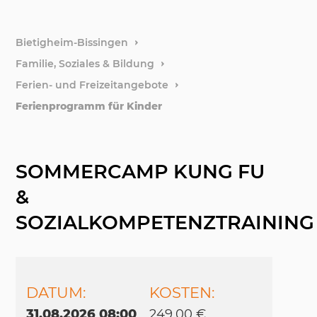
weitere
Bietigheim-Bissingen
Familie, Soziales & Bildung
Stiftun
Ferien- und Freizeitangebote
Ferienprogramm für Kinder
Förder
SOMMERCAMP KUNG FU
&
SOZIALKOMPETENZTRAINING
DATUM:
KOSTEN:
31.08.2026 08:00
249,00 €