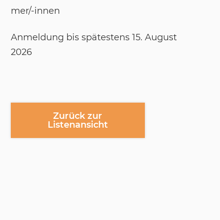
mer/-​in­nen
An­mel­dung bis spä­tes­tens 15. Au­gust
2026
Zurück zur
Listenansicht