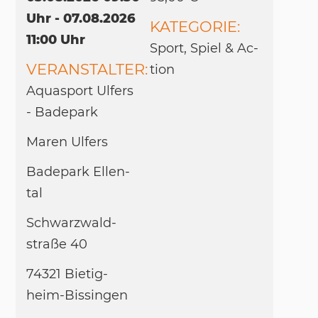
Uhr - 07.08.2026
KATEGORIE:
11:00 Uhr
Sport, Spiel & Ac­
VERANSTALTER:
tion
Aquasport Ul­fers
- Ba­de­park
Ma­ren Ul­fers
Ba­de­park El­len­
tal
Schwarz­wald­
straße 40
74321 Bie­tig­
heim-Bis­sin­gen