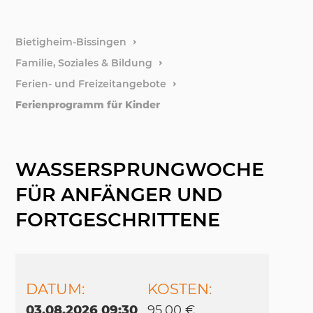
weitere
Bietigheim-Bissingen
Familie, Soziales & Bildung
Stiftun
Ferien- und Freizeitangebote
Ferienprogramm für Kinder
Förder
WASSERSPRUNGWOCHE
FÜR ANFÄNGER UND
FORTGESCHRITTENE
DATUM:
KOSTEN:
03.08.2026 09:30
95,00 €