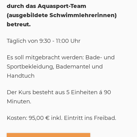
durch das Aquasport-Team
(ausgebildete Schwimmlehrerinnen)
betreut.
Täg­lich von 9:30 - 11:00 Uhr
Es soll mit­ge­bracht wer­den: Bade- und
Sport­be­klei­dung, Ba­de­man­tel und
Hand­tuch
Der Kurs be­steht aus 5 Ein­hei­ten á 90
Mi­nu­ten.
Kos­ten: 95,00 € inkl. Ein­tritt ins Frei­bad.