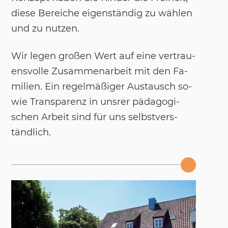
die­se Be­rei­che ei­gen­s­tän­dig zu wäh­len
und zu nut­zen.
Wir le­gen großen Wert auf eine ver­trau­
ens­vol­le Zu­sam­men­ar­beit mit den Fa­
mi­li­en. Ein re­gel­mäßi­ger Aus­tausch so­
wie Trans­pa­renz in uns­rer päd­ago­gi­
schen Ar­beit sind für uns selbst­ver­s­
tänd­lich.