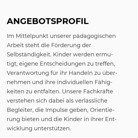
ANGEBOTSPROFIL
Im Mit­tel­punkt un­se­rer päd­ago­gi­schen
Ar­beit steht die För­de­rung der
Selbstän­dig­keit. Kin­der wer­den er­mu­
tigt, ei­ge­ne Ent­schei­dun­gen zu tref­fen,
Ver­ant­wor­tung für ihr Han­deln zu über­
neh­men und ihre in­di­vi­du­el­len Fähig­
kei­ten zu ent­fal­ten. Un­se­re Fach­kräf­te
ver­ste­hen sich da­bei als ver­läss­li­che
Be­glei­ter, die Im­pul­se ge­ben, Ori­en­tie­
rung bie­ten und die Kin­der in ih­rer Ent­
wick­lung un­ter­s­tüt­zen.