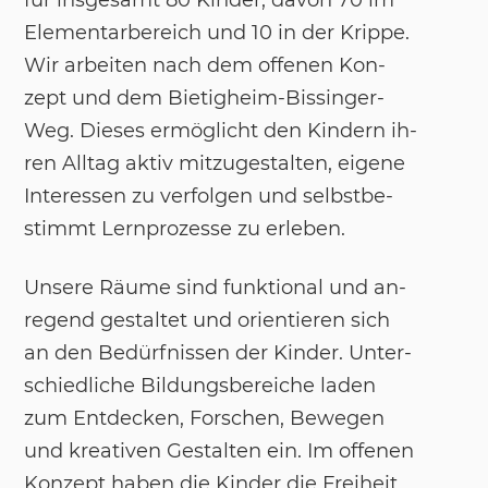
für ins­ge­samt 80 Kin­der, da­von 70 im
Ele­men­tar­be­reich und 10 in der Krip­pe.
Wir ar­bei­ten nach dem of­fe­nen Kon­
zept und dem Bie­tig­heim-Bis­sin­ger-
Weg. Die­ses er­mög­licht den Kin­dern ih­
ren All­tag ak­tiv mit­zu­ge­stal­ten, ei­ge­ne
In­ter­es­sen zu ver­fol­gen und selbst­be­
stimmt Lern­pro­zes­se zu er­le­ben.
Un­se­re Räu­me sind funk­tio­nal und an­
re­gend ge­stal­tet und ori­en­tie­ren sich
an den Be­dürf­nis­sen der Kin­der. Un­ter­
schied­li­che Bil­dungs­be­rei­che la­den
zum Ent­de­cken, For­schen, Be­we­gen
und krea­ti­ven Ge­stal­ten ein. Im of­fe­nen
Kon­zept ha­ben die Kin­der die Frei­heit,