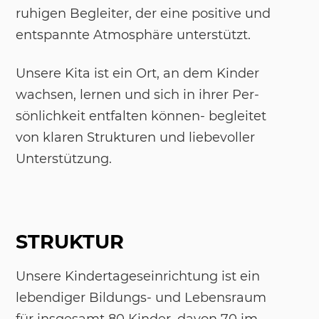
ru­hi­gen Be­glei­ter, der eine po­si­ti­ve und
ent­spann­te At­mo­s­phä­re un­ter­s­tützt.
Un­se­re Kita ist ein Ort, an dem Kin­der
wach­sen, ler­nen und sich in ih­rer Per­
sön­lich­keit ent­fal­ten kön­nen- be­glei­tet
von kla­ren Struk­tu­ren und lie­be­vol­ler
Un­ter­s­tüt­zung.
STRUKTUR
Un­se­re Kin­der­ta­ges­ein­rich­tung ist ein
le­ben­di­ger Bil­dungs- und Le­bens­raum