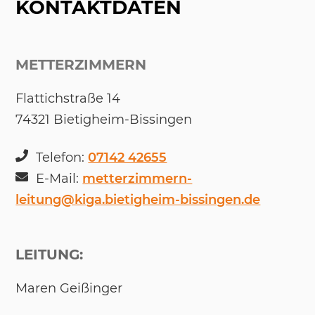
KONTAKTDATEN
METTERZIMMERN
Flat­tich­straße 14
74321 Bie­tig­heim-Bis­sin­gen
Te­le­fon:
07142 42655
E-Mail:
metterzimmern-
leitung@kiga.bietigheim-bissingen.de
LEITUNG:
Ma­ren Geißin­ger