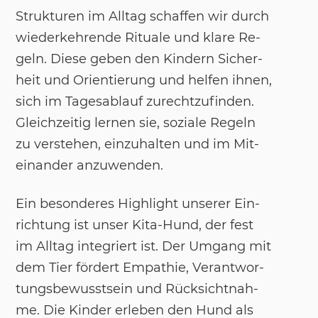
Struk­tu­ren im All­tag schaf­fen wir durch
wie­der­keh­ren­de Ri­tua­le und kla­re Re­
geln. Die­se ge­ben den Kin­dern Si­cher­
heit und Ori­en­tie­rung und hel­fen ih­nen,
sich im Ta­ges­ab­lauf zu­recht­zu­fin­den.
Gleich­zei­tig ler­nen sie, so­zia­le Re­geln
zu ver­ste­hen, ein­zu­hal­ten und im Mit­
ein­an­der an­zu­wen­den.
Ein be­son­de­res High­light un­se­rer Ein­
rich­tung ist un­ser Kita-Hund, der fest
im All­tag in­te­griert ist. Der Um­gang mit
dem Tier för­dert Em­pa­thie, Ver­ant­wor­
tungs­be­wusst­sein und Rück­sicht­nah­
me. Die Kin­der er­le­ben den Hund als