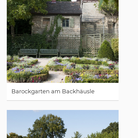
Ba­rock­gar­ten am Back­häus­le