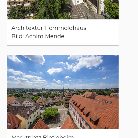
Ar­chi­tek­tur Horn­mold­haus
Bild: Achim Men­de
Markt­platz Bie­tig­heim