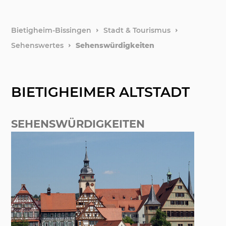
Stadtfi
weitere
Bietigheim-Bissingen
Stadt & Tourismus
Sehenswertes
Sehenswürdigkeiten
Hotels 
Stadtge
BIETIGHEIMER ALTSTADT
Natur &
SEHENSWÜRDIGKEITEN
Notfälle