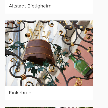
Alt­stadt Bie­tig­heim
Ein­keh­ren