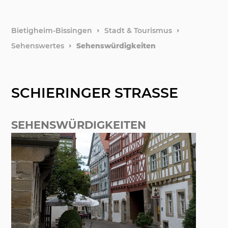
Stadtfi
weitere
Bietigheim-Bissingen
Stadt & Tourismus
Sehenswertes
Sehenswürdigkeiten
Hotels 
Stadtge
SCHIERINGER STRASSE
Natur &
SEHENSWÜRDIGKEITEN
Notfälle