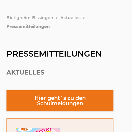
Webca
weitere
Bietigheim-Bissingen
Aktuelles
Pressemitteilungen
Barriere
Erklärun
PRESSEMITTEILUNGEN
Leichte
AKTUELLES
Gebärd
Hier geht´s zu den
Schulmeldungen
Datensc