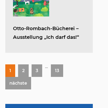
Otto-Rombach-Bücherei –
Ausstellung „Ich darf das!“
…
1
2
3
13
nächste